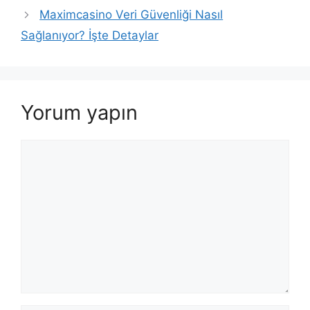
Maximcasino Veri Güvenliği Nasıl
Sağlanıyor? İşte Detaylar
Yorum yapın
Yorum