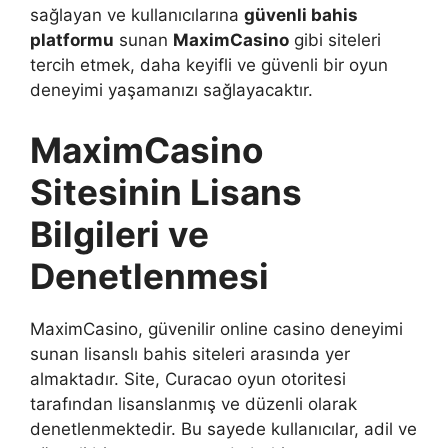
sağlayan ve kullanıcılarına
güvenli bahis
platformu
sunan
MaximCasino
gibi siteleri
tercih etmek, daha keyifli ve güvenli bir oyun
deneyimi yaşamanızı sağlayacaktır.
MaximCasino
Sitesinin Lisans
Bilgileri ve
Denetlenmesi
MaximCasino, güvenilir online casino deneyimi
sunan lisanslı bahis siteleri arasında yer
almaktadır. Site, Curacao oyun otoritesi
tarafından lisanslanmış ve düzenli olarak
denetlenmektedir. Bu sayede kullanıcılar, adil ve