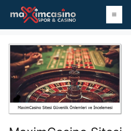
İçeriğe
atla
Menü