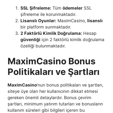
SSL Şifreleme:
Tüm
ödemeler
SSL
şifreleme ile korunmaktadır.
Lisanslı Oyunlar:
MaximCasino,
lisanslı
bir platform sunmaktadır.
2 Faktörlü Kimlik Doğrulama:
Hesap
güvenliği
için 2 faktörlü kimlik doğrulama
özelliği bulunmaktadır.
MaximCasino Bonus
Politikaları ve Şartları
MaximCasino
‘nun bonus politikaları ve şartları,
siteye üye olan her kullanıcının dikkat etmesi
gereken önemli detaylardır. Bonus çevrim
şartları, minimum yatırım tutarları ve bonusların
kullanım süreleri gibi bilgileri içeren bu