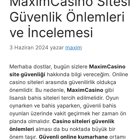
MaximCasino Sitesi
Güvenlik Önlemleri
ve İncelemesi
3 Haziran 2024
yazar
maxim
Merhaba dostlar, bugün sizlere
MaximCasino
site güvenliği
hakkında bilgi vereceğim. Online
casino siteleri arasında güvenilirlik oldukça
önemlidir. Bu nedenle,
MaximCasino
gibi
lisanslı bahis siteleri tercih edilmelidir. Oyun
oynarken ve bahis yaparken, güvenli bahis
oyunları üzerinde vakit geçirmek her zaman ön
planda olmalıdır.
Casino siteleri güvenlik
önlemleri
alması da bu noktada büyük bir
önem taşır.
Güvenli online kumarhane
ortamı