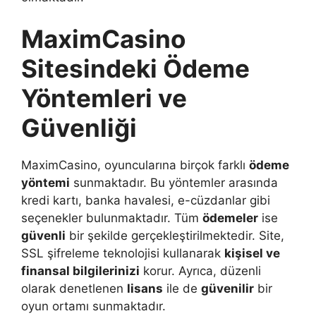
MaximCasino
Sitesindeki Ödeme
Yöntemleri ve
Güvenliği
MaximCasino, oyuncularına birçok farklı
ödeme
yöntemi
sunmaktadır. Bu yöntemler arasında
kredi kartı, banka havalesi, e-cüzdanlar gibi
seçenekler bulunmaktadır. Tüm
ödemeler
ise
güvenli
bir şekilde gerçekleştirilmektedir. Site,
SSL şifreleme teknolojisi kullanarak
kişisel ve
finansal bilgilerinizi
korur. Ayrıca, düzenli
olarak denetlenen
lisans
ile de
güvenilir
bir
oyun ortamı sunmaktadır.