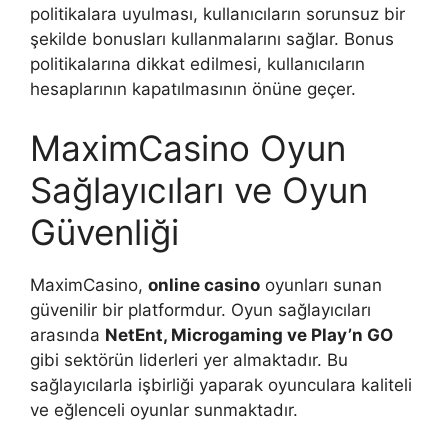
politikalara uyulması, kullanıcıların sorunsuz bir
şekilde bonusları kullanmalarını sağlar. Bonus
politikalarına dikkat edilmesi, kullanıcıların
hesaplarının kapatılmasının önüne geçer.
MaximCasino Oyun
Sağlayıcıları ve Oyun
Güvenliği
MaximCasino,
online casino
oyunları sunan
güvenilir bir platformdur. Oyun sağlayıcıları
arasında
NetEnt, Microgaming ve Play’n GO
gibi sektörün liderleri yer almaktadır. Bu
sağlayıcılarla işbirliği yaparak oyunculara kaliteli
ve eğlenceli oyunlar sunmaktadır.