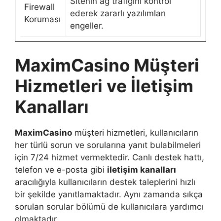
Sitenin ağ trafiğini kontrol
Firewall
ederek zararlı yazılımları
Koruması
engeller.
MaximCasino Müşteri
Hizmetleri ve İletişim
Kanalları
MaximCasino
müşteri hizmetleri, kullanıcıların
her türlü sorun ve sorularına yanıt bulabilmeleri
için 7/24 hizmet vermektedir. Canlı destek hattı,
telefon ve e-posta gibi
iletişim kanalları
aracılığıyla kullanıcıların destek taleplerini hızlı
bir şekilde yanıtlamaktadır. Aynı zamanda sıkça
sorulan sorular bölümü de kullanıcılara yardımcı
olmaktadır.