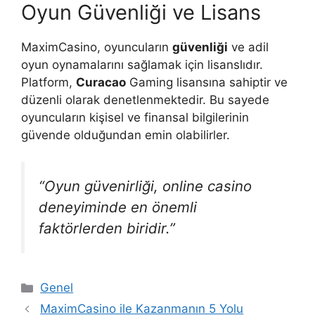
Oyun Güvenliği ve Lisans
MaximCasino, oyuncuların
güvenliği
ve adil
oyun oynamalarını sağlamak için lisanslıdır.
Platform,
Curacao
Gaming lisansına sahiptir ve
düzenli olarak denetlenmektedir. Bu sayede
oyuncuların kişisel ve finansal bilgilerinin
güvende olduğundan emin olabilirler.
“Oyun güvenirliği, online casino
deneyiminde en önemli
faktörlerden biridir.”
Kategoriler
Genel
MaximCasino ile Kazanmanın 5 Yolu