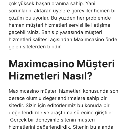
çok yüksek başarı oranına sahip. Yani
sorunlarını aktaran üyelere görevliler hemen bir
çözüm buluyorlar. Bu yüzden her problemde
hemen müşteri hizmetleri servisi ile iletişime
geçebilirsiniz. Bahis piyasasında müşteri
hizmetleri kalitesi açısından Maximcasino önde
gelen sitelerden biridir.
Maximcasino Müşteri
Hizmetleri Nasıl?
Maximcasino müşteri hizmetleri konusunda son
derece olumlu değerlendirmelere sahip bir
sitedir. Sizin için editörlerimiz bu konuda bir
değerlendirme ve araştırma sürecine giriştiler.
Gerçek bir deneyimle sitenin müşteri
hizmetlerini değerlendirdik. Sitenin bu alanda