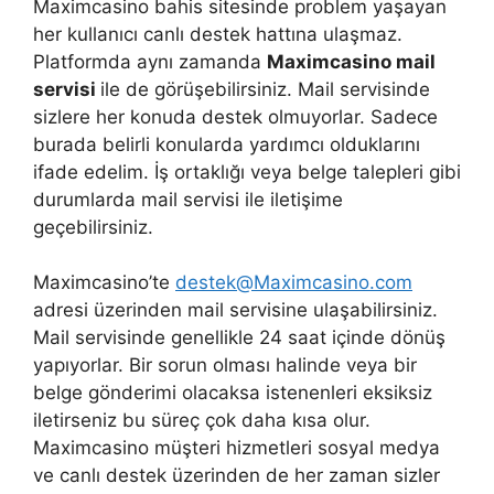
Maximcasino bahis sitesinde problem yaşayan
her kullanıcı canlı destek hattına ulaşmaz.
Platformda aynı zamanda
Maximcasino mail
servisi
ile de görüşebilirsiniz. Mail servisinde
sizlere her konuda destek olmuyorlar. Sadece
burada belirli konularda yardımcı olduklarını
ifade edelim. İş ortaklığı veya belge talepleri gibi
durumlarda mail servisi ile iletişime
geçebilirsiniz.
Maximcasino’te
destek@Maximcasino.com
adresi üzerinden mail servisine ulaşabilirsiniz.
Mail servisinde genellikle 24 saat içinde dönüş
yapıyorlar. Bir sorun olması halinde veya bir
belge gönderimi olacaksa istenenleri eksiksiz
iletirseniz bu süreç çok daha kısa olur.
Maximcasino müşteri hizmetleri sosyal medya
ve canlı destek üzerinden de her zaman sizler