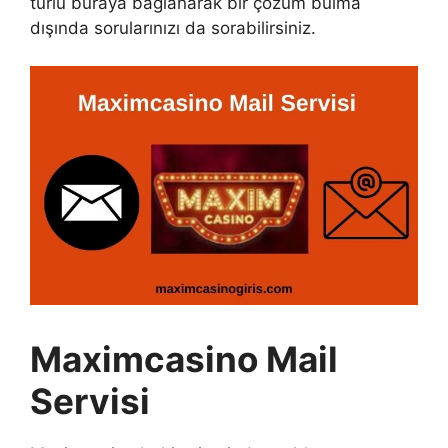
türlü buraya bağlanarak bir çözüm bulma
dışında sorularınızı da sorabilirsiniz.
Maximcasino Mail
Servisi