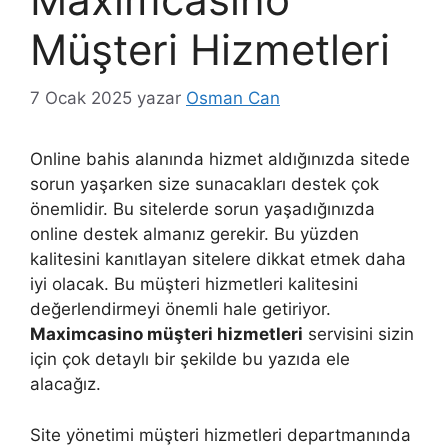
Müşteri Hizmetleri
7 Ocak 2025
yazar
Osman Can
Online bahis alanında hizmet aldığınızda sitede
sorun yaşarken size sunacakları destek çok
önemlidir. Bu sitelerde sorun yaşadığınızda
online destek almanız gerekir. Bu yüzden
kalitesini kanıtlayan sitelere dikkat etmek daha
iyi olacak. Bu müşteri hizmetleri kalitesini
değerlendirmeyi önemli hale getiriyor.
Maximcasino müşteri hizmetleri
servisini sizin
için çok detaylı bir şekilde bu yazıda ele
alacağız.
Site yönetimi müşteri hizmetleri departmanında